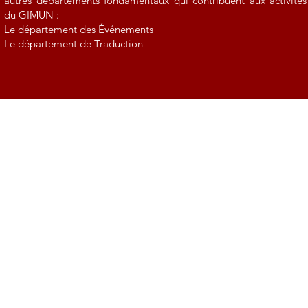
autres départements fondamentaux qui contribuent aux activités
du GIMUN :
Le département des Événements
Le département de Traduction
Le département des Ressources humaines
La délégation
Afin d’assurer la continuité et fournir des conseils, le Comité
consultatif, composé d’anciens membres du Comité exécutif,
soutient l’équipe actuelle grâce à son expérience et à ses
connaissances.
Le GIMUN a également une association sœur, Popaedia, qui
fonctionne de manière indépendante tout en restant officiellement
rattachée au GIMUN.