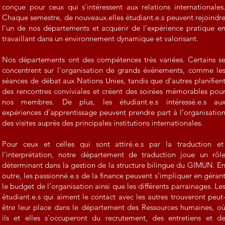
conçue pour ceux qui s’intéressent aux relations internationales
Chaque semestre, de nouveaux.elles étudiant.e.s peuvent rejoindr
l’un de nos départements et acquérir de l’expérience pratique e
travaillant dans un environnement dynamique et valorisant.
Nos départements ont des compétences très variées. Certains s
concentrent sur l’organisation de grands événements, comme le
séances de débat aux Nations Unies, tandis que d’autres planifien
des rencontres conviviales et créent des soirées mémorables pou
nos membres. De plus, les étudiant.e.s intéressé.e.s au
expériences d’apprentissage peuvent prendre part à l’organisatio
des visites auprès des principales institutions internationales.
Pour ceux et celles qui sont attiré.e.s par la traduction e
l’interprétation, notre département de traduction joue un rôl
déterminant dans la gestion de la structure bilingue du GIMUN. E
outre, les passionné.e.s de la finance peuvent s’impliquer en géran
le budget de l’organisation ainsi que les différents parrainages. Le
étudiant.e.s qui aiment le contact avec les autres trouveront peut
être leur place dans le département des Ressources humaines, o
ils et elles s’occuperont du recrutement, des entretiens et d