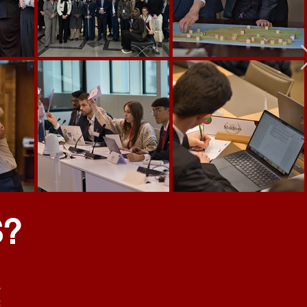
?
e
t