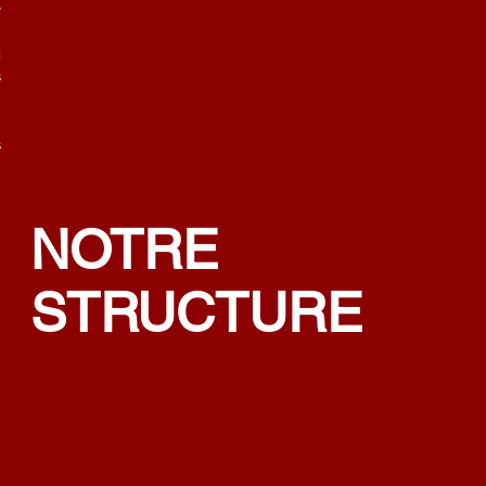
e
i
u
s
s
NOTRE
STRUCTURE