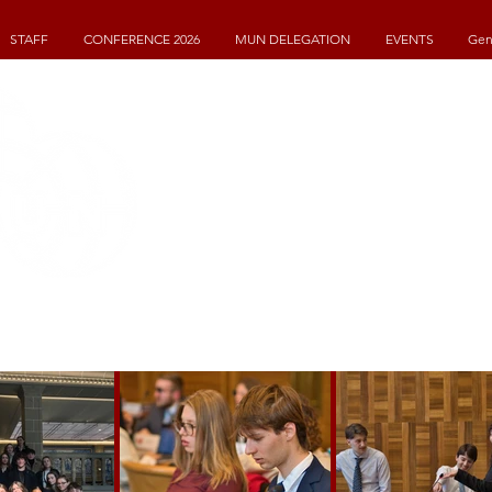
STAFF
CONFERENCE 2026
MUN DELEGATION
EVENTS
Gen
GENEVA INTERNAT
MODEL UNITED NA