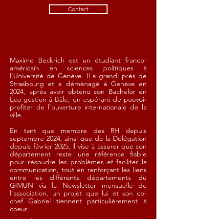
Contact
Maxime Beckrich est un étudiant franco-
américain en sciences politiques à
l'Université de Genève. Il a grandi près de
Strasbourg et a déménagé à Genève en
2024, après avoir obtenu son Bachelor en
Éco-gestion à Bâle, en espérant de pouvoir
profiter de l’ouverture internationale de la
ville.
En tant que membre des RH depuis
septembre 2024, ainsi que de la Délégation
depuis février 2025, il vise à assurer que son
département reste une référence fiable
pour résoudre les problèmes et faciliter la
communication, tout en renforçant les liens
entre les différents départements du
GIMUN via la Newsletter mensuelle de
l'association, un projet que lui et son co-
chef Gabriel tiennent particulièrement à
coeur.