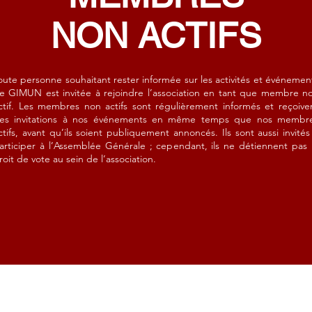
NON ACTIFS
oute personne souhaitant rester informée sur les activités et événemen
e GIMUN est invitée à rejoindre l’association en tant que membre n
ctif. Les membres non actifs sont régulièrement informés et reçoive
es invitations à nos événements en même temps que nos membr
ctifs, avant qu’ils soient publiquement annoncés. Ils sont aussi invités
articiper à l’Assemblée Générale ; cependant, ils ne détiennent pas 
roit de vote au sein de l’association.